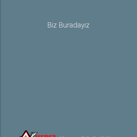
Trafik ve Çevre Bilgisi
E-Sınav
Rehber
Biz Buradayız
Ehliyet ile İlgili Bilgiler
Sürücü Belgeleri
Trafik İşaretleri
e-Sınav Detayları
Hakkında
Hakkımızda
İletişim