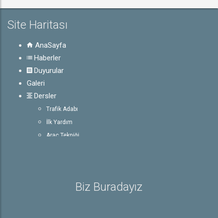
Site Haritası
AnaSayfa
Haberler
Duyurular
Galeri
Dersler
Trafik Adabı
İlk Yardım
Araç Tekniği
Trafik ve Çevre Bilgisi
E-Sınav
Rehber
Biz Buradayız
Ehliyet ile İlgili Bilgiler
Sürücü Belgeleri
Trafik İşaretleri