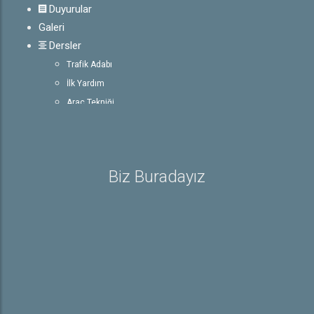
Duyurular
Galeri
Dersler
Trafik Adabı
İlk Yardım
Araç Tekniği
Trafik ve Çevre Bilgisi
E-Sınav
Rehber
Biz Buradayız
Ehliyet ile İlgili Bilgiler
Sürücü Belgeleri
Trafik İşaretleri
e-Sınav Detayları
Hakkında
Hakkımızda
İletişim