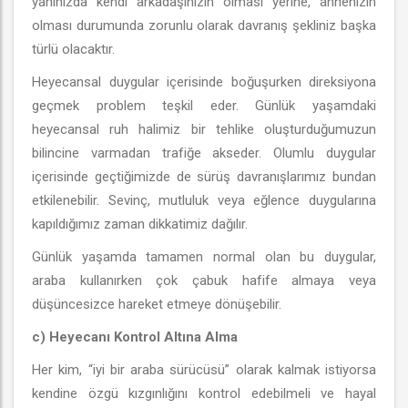
yanınızda kendi arkadaşınızın olması yerine, annenizin
olması durumunda zorunlu olarak davranış şekliniz başka
türlü olacaktır.
Heyecansal duygular içerisinde boğuşurken direksiyona
geçmek problem teşkil eder. Günlük yaşamdaki
heyecansal ruh halimiz bir tehlike oluşturduğumuzun
bilincine varmadan trafiğe akseder. Olumlu duygular
içerisinde geçtiğimizde de sürüş davranışlarımız bundan
etkilenebilir. Sevinç, mutluluk veya eğlence duygularına
kapıldığımız zaman dikkatimiz dağılır.
Günlük yaşamda tamamen normal olan bu duygular,
araba kullanırken çok çabuk hafife almaya veya
düşüncesizce hareket etmeye dönüşebilir.
c) Heyecanı Kontrol Altına Alma
Her kim, “iyi bir araba sürücüsü” olarak kalmak istiyorsa
kendine özgü kızgınlığını kontrol edebilmeli ve hayal