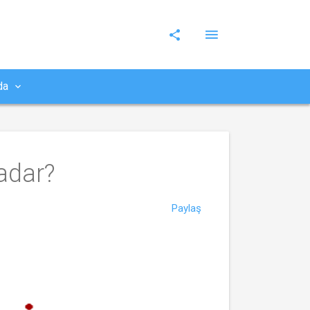
da
adar?
Paylaş