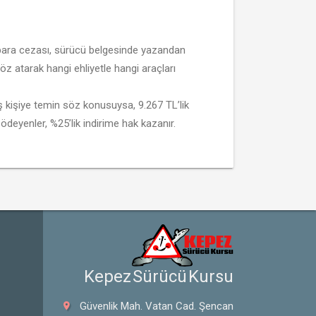
a para cezası, sürücü belgesinde yazandan
öz atarak hangi ehliyetle hangi araçları
ş kişiye temin söz konusuysa, 9.267 TL’lik
ödeyenler, %25’lik indirime hak kazanır.
 Kepez Sürücü Kursu
Güvenlik Mah. Vatan Cad. Şencan