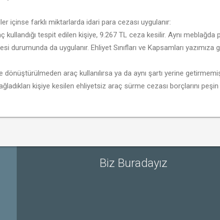
er içinse farklı miktarlarda idari para cezası uygulanır:
ç kullandığı tespit edilen kişiye, 9.267 TL ceza kesilir. Aynı meblağd
mesi durumunda da uygulanır. Ehliyet Sınıfları ve Kapsamları yazımıza g
ye dönüştürülmeden araç kullanılırsa ya da aynı şartı yerine getirmemi
ladıkları kişiye kesilen ehliyetsiz araç sürme cezası borçlarını peşin 
Biz Buradayız