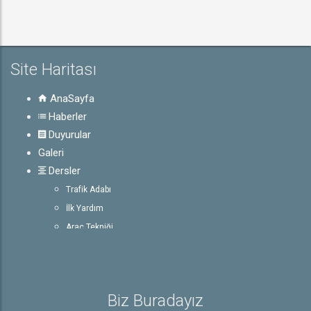
Site Haritası
AnaSayfa
Haberler
Duyurular
Galeri
Dersler
Trafik Adabı
İlk Yardım
Araç Tekniği
Trafik ve Çevre Bilgisi
E-Sınav
Rehber
Biz Buradayız
Ehliyet ile İlgili Bilgiler