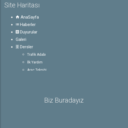
Site Haritası
AnaSayfa
Haberler
Duyurular
Galeri
Dersler
Trafik Adabı
İlk Yardım
Araç Tekniği
Trafik ve Çevre Bilgisi
E-Sınav
Rehber
Biz Buradayız
Ehliyet ile İlgili Bilgiler
Sürücü Belgeleri
Trafik İşaretleri
e-Sınav Detayları