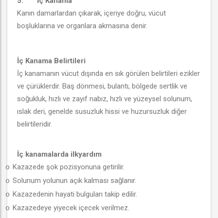
5.
İç Kanama
Kanın damarlardan çıkarak, içeriye doğru, vücut
boşluklarına ve organlara akmasına denir.
İç Kanama Belirtileri
İç kanamanın vücut dışında en sık görülen belirtileri ezikler
ve çürüklerdir. Baş dönmesi, bulantı, bölgede sertlik ve
soğukluk, hızlı ve zayıf nabız, hızlı ve yüzeysel solunum,
ıslak deri, genelde susuzluk hissi ve huzursuzluk diğer
belirtileridir.
İç kanamalarda ilkyardım
Kazazede şok pozisyonuna getirilir.
o
Solunum yolunun açık kalması sağlanır.
o
Kazazedenin hayati bulguları takip edilir.
o
Kazazedeye yiyecek içecek verilmez.
o