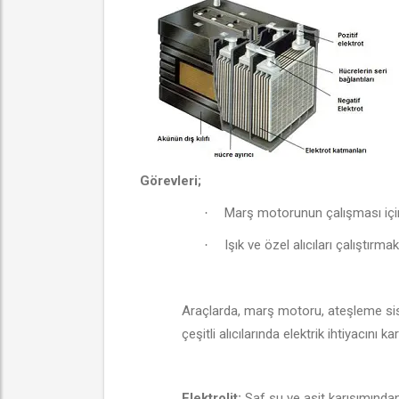
Görevleri;
Marş motorunun çalışması için
·
Işık ve özel alıcıları çalıştırmak
·
Araçlarda, marş motoru, ateşleme sistem
çeşitli alıcılarında elektrik ihtiyacını kar
Elektrolit:
Saf su ve asit karışımından