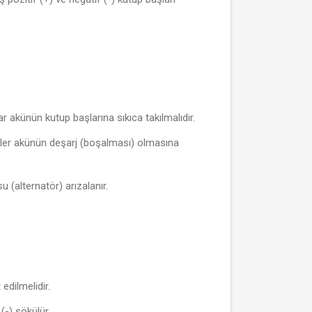
r akünün kutup başlarına sıkıca takılmalıdır.
likler akünün deşarj (boşalması) olmasına
 (alternatör) arızalanır.
edilmelidir.
-) sökülür.