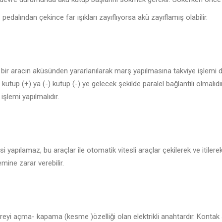
pedalından çekince far ışıkları zayıflıyorsa akü zayıflamış olabilir.
ir aracın aküsünden yararlanılarak marş yapılmasına takviye işlemi deni
 kutup (+) ya (-) kutup (-) ye gelecek şekilde paralel bağlantılı olmalıd
işlemi yapılmalıdır.
si yapılamaz, bu araçlar ile otomatik vitesli araçlar çekilerek ve itilerek
mine zarar verebilir.
vreyi açma- kapama (kesme )özelliği olan elektrikli anahtardır. Kont