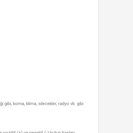
gibi, korna, klima, silecekler, radyo vb. gibi
pozitif (+) ve negatif (-) kutup başları