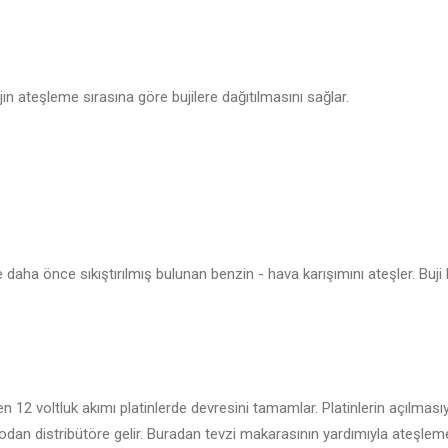
ın ateşleme sırasına göre bujilere dağıtılmasını sağlar.
e daha önce sıkıştırılmış bulunan benzin - hava karışımını ateşler. Buj
n 12 voltluk akımı platinlerde devresini tamamlar. Platinlerin açılmas
lodan distribütöre gelir. Buradan tevzi makarasının yardımıyla ateşleme