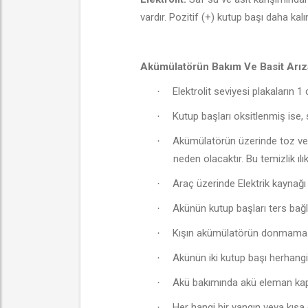
vardır. Pozitif (+) kutup başı daha kal
Akümülatörün Bakım Ve Basit Arıza
Elektrolit seviyesi plakaların 
·
Kutup başları oksitlenmiş ise, 
·
Akümülatörün üzerinde toz ve p
·
neden olacaktır. Bu temizlik ılı
Araç üzerinde Elektrik kaynağı 
·
Akünün kutup başları ters bağl
·
Kışın akümülatörün donmaması 
·
Akünün iki kutup başı herhangi 
·
Akü bakımında akü eleman kapakl
·
Her hangi bir yangın veya kıs
·