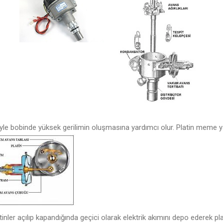
yle bobinde yüksek gerilimin oluşmasına yardımcı olur. Platin meme y
inler açılıp kapandığında geçici olarak elektrik akımını depo ederek pl