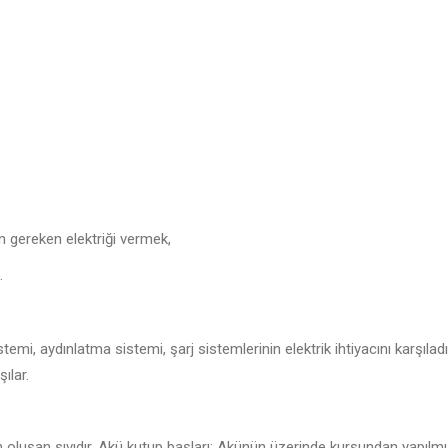
 gereken elektriği vermek,
.
i, aydınlatma sistemi, şarj sistemlerinin elektrik ihtiyacını karşıladığı 
şılar.
 oluşan sıvıdır. Akü kutup başları: Akünün üzerinde kurşundan yapılmış 