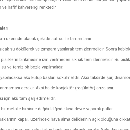
ın ve hafif kahverengi renktedir.
ları
1 cm üzerinde olacak şekilde saf su ile tamamlanır.
sıcak su dökülerek ve zımpara yapılarak temizlenmelidir. Sonra kablola
isliklerin birikmesine izin verilmeden sık sık temizlenmelidir. Bu pis
k su ve temiz bir bezle yapılmalıdır.
yapılacaksa akü kutup başları sökülmelidir. Aksi takdirde şarj dinamosu
anmaması gerekir. Aksi halde konjektör (regülatör) arızalanır.
için akü tam şarj edilmelidir.
bir metalle birbirine değdirildiğinde kısa devre yaparak patlar.
arının kapalı, üzerindeki hava alma deliklerinin açık olduğuna dikkat 
a devre durumunda akü kutup başlarını sökmek gerekir. Sökerken önce (