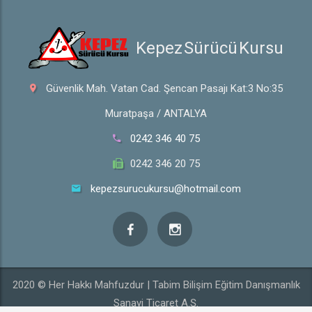
 Kepez Sürücü Kursu
Güvenlik Mah. Vatan Cad. Şencan Pasajı Kat:3 No:35
Muratpaşa / ANTALYA
0242 346 40 75
0242 346 20 75
kepezsurucukursu@hotmail.com
2020 © Her Hakkı Mahfuzdur | Tabim Bilişim Eğitim Danışmanlık
Sanayi Ticaret A.Ş.