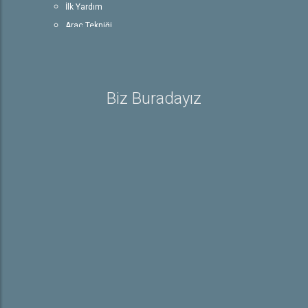
İlk Yardım
Araç Tekniği
Trafik ve Çevre Bilgisi
E-Sınav
Rehber
Biz Buradayız
Ehliyet ile İlgili Bilgiler
Sürücü Belgeleri
Trafik İşaretleri
e-Sınav Detayları
Hakkında
Hakkımızda
İletişim